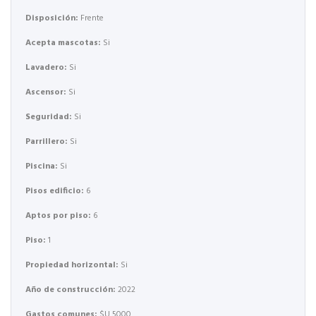
Disposición:
Frente
Acepta mascotas:
Si
Lavadero:
Si
Ascensor:
Si
Seguridad:
Si
Parrillero:
Si
Piscina:
Si
Pisos edificio:
6
Aptos por piso:
6
Piso:
1
Propiedad horizontal:
Si
Año de construcción:
2022
Gastos comunes:
$U 5000