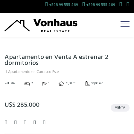
+598 99 555 469
+598 99 555 469
Apartamento en Venta A estrenar 2
dormitorios
Apartamento en Carrasco Este
Ref: 84
2
1
70,00 m²
90,00 m²
U$S 285.000
VENTA