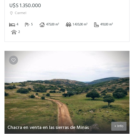
U$S 1.350.000
Carmel
4
5
475,00 m²
1.435,00 m²
410,00 m²
2
+ Info
Chacra en venta en las sierras de Minas