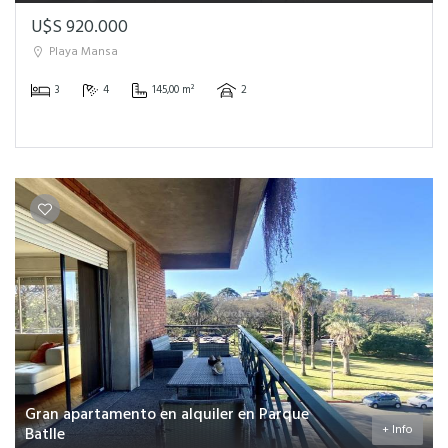
U$S 920.000
Playa Mansa
3
4
145,00 m²
2
Gran apartamento en alquiler en Parque
+ Info
Batlle