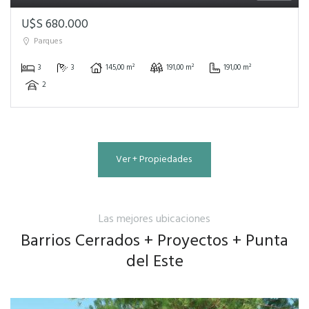
U$S 680.000
Parques
3
3
145,00 m²
191,00 m²
191,00 m²
2
Ver + Propiedades
Las mejores ubicaciones
Barrios Cerrados + Proyectos + Punta
del Este