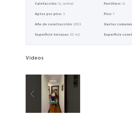
Calefacción:
Si, central
Parrillero:
Si
Aptos por piso:
3
Piso:
1
Año de construcción:
2003
Gastos comune
Superficie terrazas:
50 m2
Superficie cons
Videos