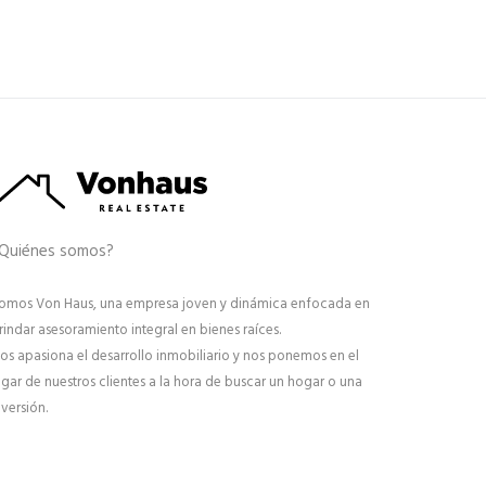
Quiénes somos?
omos Von Haus, una empresa joven y dinámica enfocada en
rindar asesoramiento integral en bienes raíces.
os apasiona el desarrollo inmobiliario y nos ponemos en el
ugar de nuestros clientes a la hora de buscar un hogar o una
nversión.