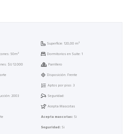
Superficie: 120,00 m²
lcones: 50m²
Dormitorios en Suite: 1
es: $U 12.000
Parrillero
orte
Disposición: Frente
Aptos por piso: 3
ucción: 2003
Seguridad:
Acepta Mascotas
te
Acepta mascotas:
Si
Seguridad:
Si