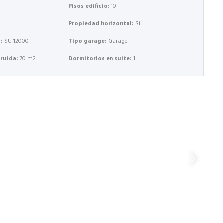
Pisos edificio:
10
Propiedad horizontal:
Si
s:
$U 12000
Tipo garage:
Garage
truida:
70 m2
Dormitorios en suite:
1