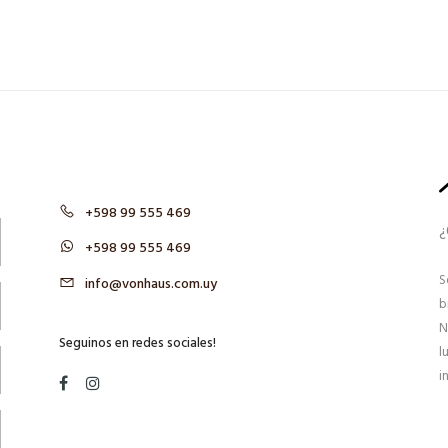
+598 99 555 469
¿
+598 99 555 469
S
info@vonhaus.com.uy
b
N
Seguinos en redes sociales!
l
i