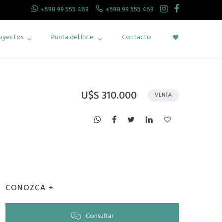
+598 99 555 469
+598 99 555 469
oyectos
Punta del Este
Contacto
U$S 310.000
VENTA
CONOZCA +
Consultar