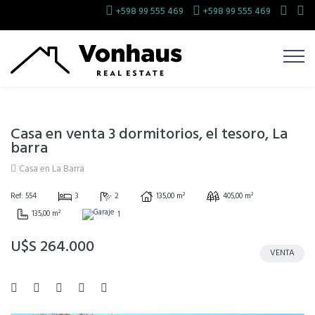
+598 99 555 469
+598 99 555 469
Casa en venta 3 dormitorios, el tesoro, La
barra
Casa en La Barra
Ref: 554
3
2
135,00 m²
405,00 m²
135,00 m²
1
U$S 264.000
VENTA