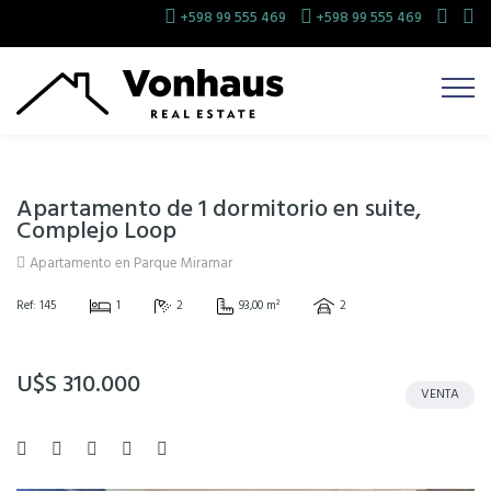
+598 99 555 469
+598 99 555 469
Apartamento de 1 dormitorio en suite,
Complejo Loop
Apartamento en Parque Miramar
Ref: 145
1
2
93,00 m²
2
U$S 310.000
VENTA